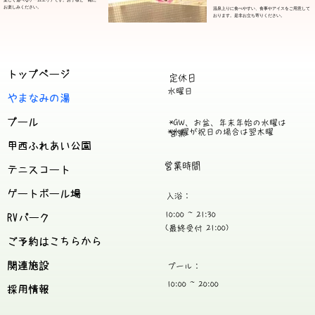
​お楽しみください。
温泉上りに食べやすい、食事やアイスをご用意して
おります。是非お立ち寄りください。
トップページ
定休日
水曜日
やまなみの湯
プール
*GW、お盆、年末年始の水曜は
​*水曜が祝日の場合は翌木曜
営業
甲西ふれあい公園
​営業時間
テニスコート
ゲートボール場
入浴：
10:00 ~ 21:30
RVパーク
(最終受付 21:00)
ご予約はこちらから
関連施設
プール：
10:00 ~ 20:00
採用情報