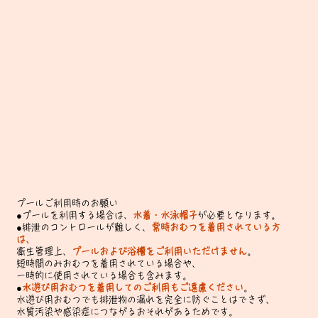
プールご利用時のお願い
●プールを利用する場合は、
水着・水泳帽子
が必要となります。
●排泄のコントロールが難しく、
常時おむつを着用されている方
は、
衛生管理上、
プールおよび浴槽をご利用いただけません
。
短時間のみおむつを着用されている場合や、
一時的に使用されている場合も含みます。
●
水遊び用おむつを着用してのご利用もご遠慮ください
。
水遊び用おむつでも排泄物の漏れを完全に防ぐことはできず、
水質汚染や感染症につながるおそれがあるためです。