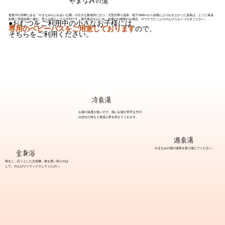
​やまなみの湯
釜無川の河畔にある「やまなみのふれあい公園」の広大な敷地内に立つ、大型日帰り温泉。地下1500ｍから自噴によりわき上がった温泉は、とくに保温
効果と美肌効果に優れ、美人の湯としても評判です。露天風呂をはじめ、自慢の11種類のお風呂、サウナでたっぷりのんびりおくつろぎください。
●おむつをご利用中の小さなお子様には、
専用のベビーバスをご用意しております
ので、
そちらをご利用ください。
冷泉湯
お湯の温度が低いので、熱いお湯が苦手な方や、
のぼせた時など体温上昇を抑えてくれます。
源泉湯
やまなみの湯の源泉を肌で感じてください。
​全身浴
明るく、広々とした大浴槽。体を思い切りのば
して、のんびりリラックスしてください。